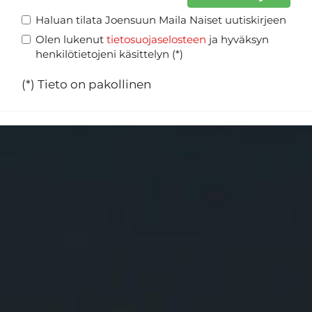
Haluan tilata Joensuun Maila Naiset uutiskirjeen
Olen lukenut
tietosuojaselosteen
ja hyväksyn
henkilötietojeni käsittelyn (*)
(*) Tieto on pakollinen