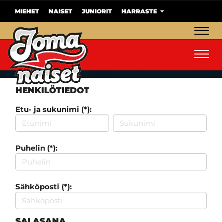
MIEHET
NAISET
JUNIORIT
HARRASTE
Navig
Navig
HENKILÖTIEDOT
Etu- ja sukunimi (*):
Puhelin (*):
Sähköposti (*):
SALASANA