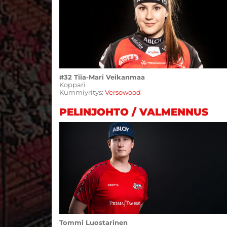
#32 Tiia-Mari Veikanmaa
Koppari
Kummiyritys:
Versowood
PELINJOHTO / VALMENNUS
Tommi Luostarinen