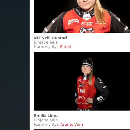
#13 Nelli Huotari
Linjapelaaja
Kummiyritys:
Fittari
Emilia Linna
Linjapelaaja
Kummiyritys:
Asunto Varis