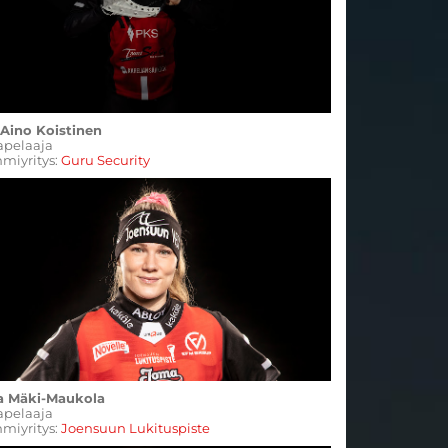
 Aino Koistinen
apelaaja
miyritys:
Guru Security
a Mäki-Maukola
​Linjapelaaja
miyritys:
Joensuun Lukituspiste