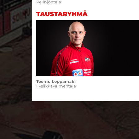
Pelinjohtaja
TAUSTARYHMÄ
Teemu Leppämäki
Fysiikkavalmentaja