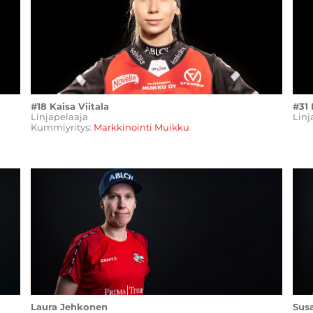
#18 Kaisa Viitala
#31 
Linjapelaaja
Linj
Kummiyritys:
Markkinointi Muikku
Laura Jehkonen
Sus