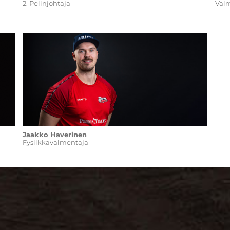
2. Pelinjohtaja
Val
Jaakko Haverinen
Fysiikkavalmentaja