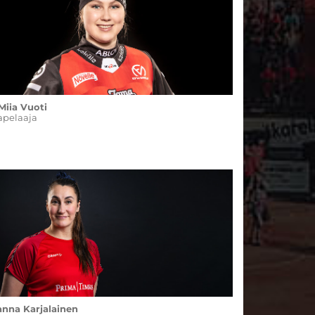
Miia Vuoti
apelaaja
anna Karjalainen