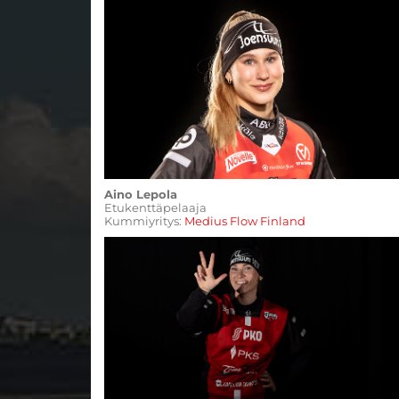
Aino Lepola
​​​​​​​Etukenttäpelaaja
Kummiyritys:
Medius Flow Finland