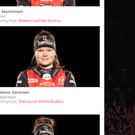
i Mantsinen
ukkari
miyritys:
Rakennusliike Soimu
 Veera Varonen
apelaaja
miyritys:
Joensuun Keittiötukku