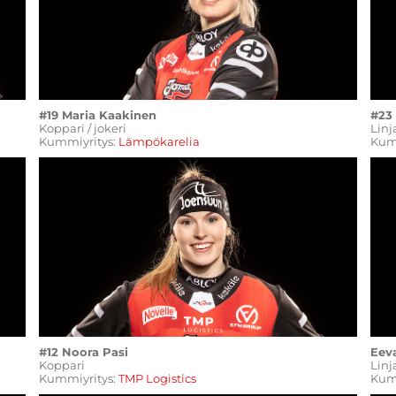
#19 Maria Kaakinen
#23
Koppari / jokeri
Linj
Kummiyritys:
Lämpökarelia
Kum
#12 Noora Pasi
Eev
Koppari
​​​​​​
Kummiyritys:
TMP Logistics
Kum