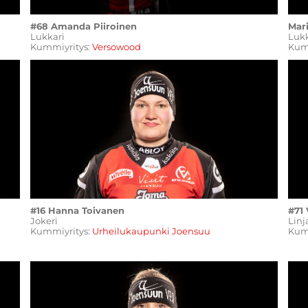
#68 Amanda Piiroinen
Mar
Lukkari
​​​​​​​L
Kummiyritys:
V
ersowood
Kum
#16 Hanna Toivanen
#71
Jokeri
Linj
Kummiyritys:
Urheilukaupunki Joensuu
Kum