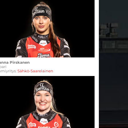
anna Pirskanen
Koppari
miyritys:
Sähkö-Saarelainen