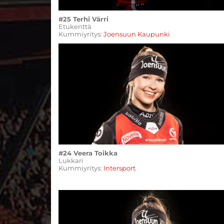
#25 Terhi Värri
Etukenttä
Kummiyritys:
Joensuun Kaupunki
#24 Veera Toikka
Lukkari
​​​​​​​Kummiyritys:
Intersport