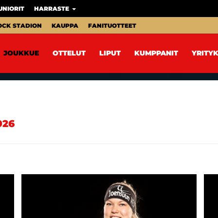
UNIORIT
HARRASTE
OCK STADION
KAUPPA
FANITUOTTEET
JOUKKUE
OTTELUT
LIPUT
KUMPPANIT
YRITYK
026