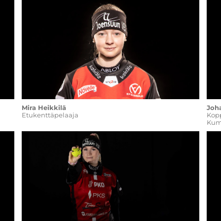
Mira Heikkilä
Joh
​​​​​​​Etukenttäpelaaja
​​​​​​​
Kum