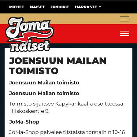
MIEHET
NAISET
JUNIORIT
HARRASTE
Navig
Navig
JOENSUUN MAILAN
TOIMISTO
Joensuun Mailan toimisto
Joensuun Mailan toimisto
Toimisto sijaitsee Käpykankaalla osoitteessa
Hiiskoskentie 9.
JoMa-Shop
JoMa-Shop palvelee tiistaista torstaihin 10-16