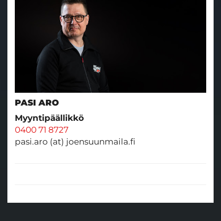
PASI ARO
Myyntipäällikkö
0400 71 8727
pasi.aro (at) joensuunmaila.fi