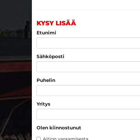
KYSY LISÄÄ
Etunimi
Sähköposti
Puhelin
Yritys
Olen kiinnostunut
Aition varaamisesta