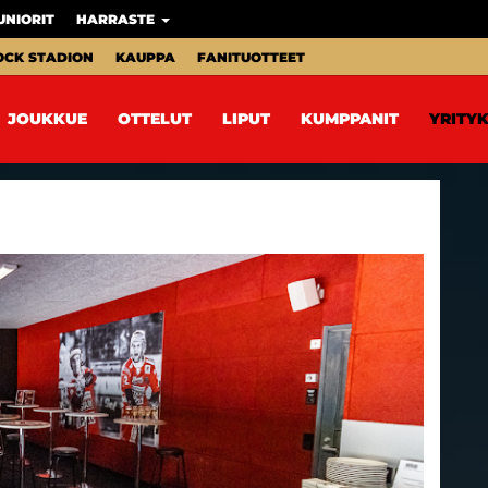
UNIORIT
HARRASTE
OCK STADION
KAUPPA
FANITUOTTEET
JOUKKUE
OTTELUT
LIPUT
KUMPPANIT
YRITYK