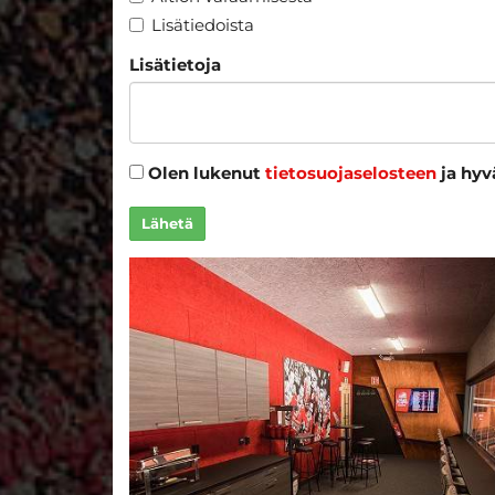
Lisätiedoista
Lisätietoja
Olen lukenut
tietosuojaselosteen
ja hyv
Lähetä