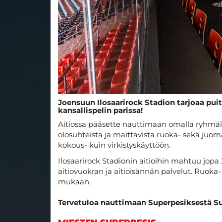
Joensuun Ilosaarirock Stadion tarjoaa puit
kansallispelin parissa!
Aitiossa pääsette nauttimaan omalla ryhmäll
olosuhteista ja maittavista ruoka- sekä juomat
kokous- kuin virkistyskäyttöön.
Ilosaarirock Stadionin aitioihin mahtuu jopa 2
aitiovuokran ja aitioisännän palvelut. Ruoka
mukaan.
​​​​​​​Tervetuloa nauttimaan Superpesiksestä 