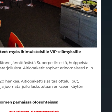
teet myös ikimuistoisille VIP-elämyksille
änne jännittävästä Superpesiksestä, hulppeista
arjoiluista. Aitiopaketit sopivat erinomaisesti niin
0 henkeä. Aitiopaketti sisältää otteluliput,
- ja juomatarjoilu laskutetaan erikseen käytön
Suomen parhaissa olosuhteissa!​​