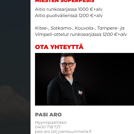
MIESTEN SUPERPESIS
Aitio runkosarjassa 1000 €+alv
Aitio puolivälierissä 1200 €+alv
Kitee-, Sotkamo-, Kouvola-, Tampere- ja
Vimpeli-ottelut runkosarjassa 1200 €+alv
OTA YHTEYTTÄ
PASI ARO
Myyntipäällikkö
0400 718 727
pasi.aro (at) joensuunmaila.fi