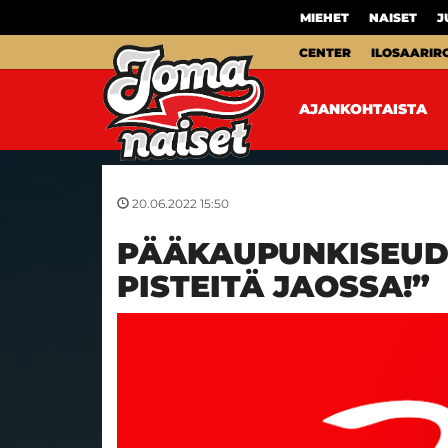
MIEHET
NAISET
J
CENTER
ILOSAARIR
AJANKOHTAISTA
20.06.2022 15:50
PÄÄKAUPUNKISEUDU
PISTEITÄ JAOSSA!”