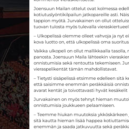
Joensuun Mailan ottelut ovat kolmessa edel
kotiutuslyöntikilpailun jatkopareille asti. N
tappion myötä. Jurvakainen on ollut otteluis
tuovan tulosta myös tulevalla vieraskiertueel
– Ulkopelissä olemme olleet vahvoja ja nyt ei
kova luotto on, että ulkopelissä oma suoritus 
Vaikka ulkopeli on ollut mallikkaalla tasolla, 
panosta. Joensuun Maila lähteekin vierask
onnistumisia sekä rentoutta tekemiseen. Jur
vieraspelikentät tämän mahdollistavat.
– Tietysti sisäpelissä etsimme edelleen sitä 
että saisimme enemmän peräkkäisiä onnistumi
avarat kentät ja toivottavasti hyvät kesäkelit
Jurvakainen on myös tehnyt hieman muutoks
onnistumisia joukkueen pelaamiseen.
– Teemme hiukan muutoksia ykköskärkeen ja
sitä kautta hieman lisää happea kotiuttamise
enemmän ja saada jatkuvuutta sekä peräkkäi