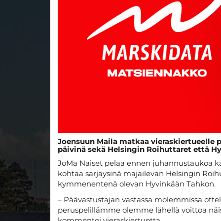
Joensuun Maila matkaa vieraskiertueelle 
päivinä sekä Helsingin Roihuttaret että H
JoMa Naiset pelaa ennen juhannustaukoa kaks
kohtaa sarjaysinä majailevan Helsingin Roihu
kymmenentenä olevan Hyvinkään Tahkon.
– Päävastustajan vastassa molemmissa ottelui
peruspelillämme olemme lähellä voittoa näiss
kommentoi vieraskiertuetta.