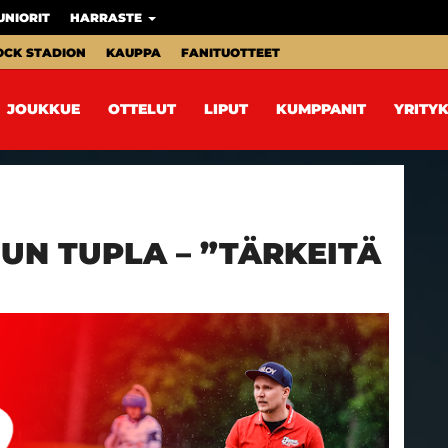
UNIORIT
HARRASTE
OCK STADION
KAUPPA
FANITUOTTEET
JOUKKUE
OTTELUT
LIPUT
KUMPPANIT
YRITYK
N TUPLA – ”TÄRKEITÄ