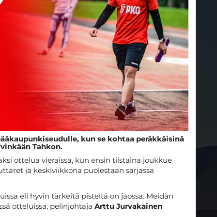
pääkaupunkiseudulle, kun se kohtaa peräkkäisinä
yvinkään Tahkon.
i ottelua vieraissa, kun ensin tiistaina joukkue
ttaret ja keskiviikkona puolestaan sarjassa
ssa eli hyvin tärkeitä pisteitä on jaossa. Meidän
ä otteluissa, pelinjohtaja
Arttu Jurvakainen