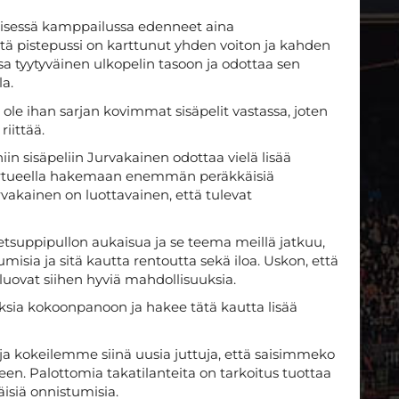
lisessä kamppailussa edenneet aina
äistä pistepussi on karttunut yhden voiton ja kahden
sa tyytyväinen ulkopelin tasoon ja odottaa sen
la.
 ole ihan sarjan kovimmat sisäpelit vastassa, joten
riittää.
niin sisäpeliin Jurvakainen odottaa vielä lisää
iertueella hakemaan enemmän peräkkäisiä
vakainen on luottavainen, että tulevat
ketsuppipullon aukaisua ja se teema meillä jatkuu,
sia ja sitä kautta rentoutta sekä iloa. Uskon, että
 luovat siihen hyviä mahdollisuuksia.
ia kokoonpanoon ja hakee tätä kautta lisää
 kokeilemme siinä uusia juttuja, että saisimmeko
en. Palottomia takatilanteita on tarkoitus tuottaa
siä onnistumisia.