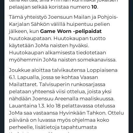
pelaajan selkää koristaa numero
10
.
Tämä yhteistyö Joensuun Mailan ja Pohjois-
Karjalan Sähkön välillä huipentuu pelien
jälkeen, kun
Game Worn -pelipaidat
huutokaupataan. Huutokaupan tuotto
käytetään JoMa naisten hyväksi.
Huutokaupan alkamisesta tiedotetaan
myöhemmin JoMa naisten somekanavissa.
Joukkue aloittaa talvikautensa Loppiaisena
6.1. Lapualla, jossa se kohtaa Vaasan
Mailattaret. Talvisuperin runkosarjassa
pelataan yhteensä viisi ottelua, joista yksi
nähdään Joensuu Areenalla maaliskuussa.
Lauantaina 1.3. klo 18 pelattavassa otelussa
JoMa saa vastaansa Hyvinkään Tahkon. Ottelu
päivänä on luvassa myös ohjelmaa koko
perheelle, lisätietoja tapahtumasta