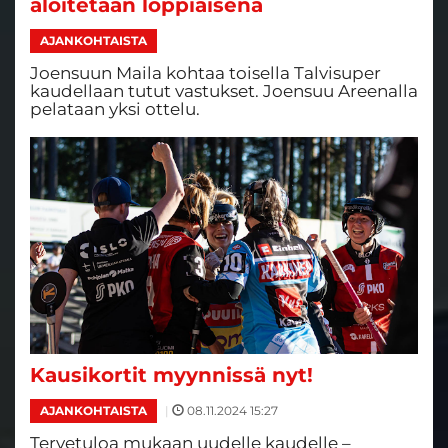
aloitetaan loppiaisena
AJANKOHTAISTA
Joensuun Maila kohtaa toisella Talvisuper
kaudellaan tutut vastukset. Joensuu Areenalla
pelataan yksi ottelu.
Kausikortit myynnissä nyt!
|
08.11.2024 15:27
AJANKOHTAISTA
Tervetuloa mukaan uudelle kaudelle –