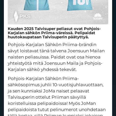
Kauden 2025 Talvisuper peliasut ovat Pohjois-
Karjalan sähkön Priima-väreissä. Pelipaidat
huutokaupataan Talvisuperin päätyttyä.
Pohjois-Karjalan Sähkön Priima-brändin
sävyt loistavat tänä talvena Joensuun Mailan
naisten peliasuissa. Paidat ovat osa hienoa
yhteistyötä mitä Joensuun Maila ja Pohjois-
Karjalan sähkö yhdessä tekevät.
Pohjois-Karjalan Sähkön Priima-
sähkösopimus juhlii 10-vuotisjuhlavuottaan,
ja sen kunniaksi JoMa naiset pelaavat
Talvisuperin ottelut Priiman sävyillä
koristelluissa pelipaidoissa! Myös JoMan
pelipaidoista tutut pelinumerot unohdetaan
tällä kertaa, sillä Priiman kunniaksi jokaisen