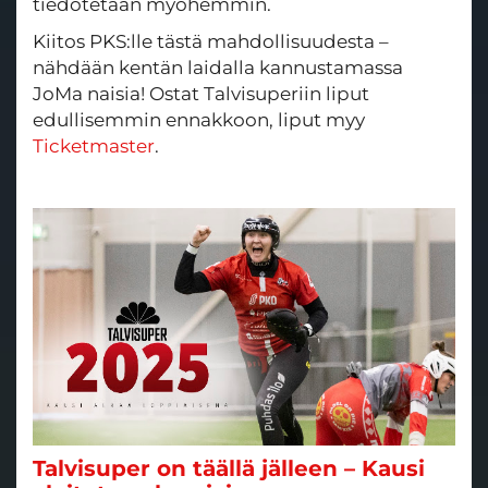
tiedotetaan myöhemmin.
Kiitos PKS:lle tästä mahdollisuudesta –
nähdään kentän laidalla kannustamassa
JoMa naisia! Ostat Talvisuperiin liput
edullisemmin ennakkoon, liput myy
Ticketmaster
.
Talvisuper on täällä jälleen – Kausi