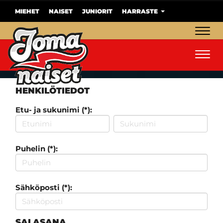
MIEHET
NAISET
JUNIORIT
HARRASTE
Navig
Navig
HENKILÖTIEDOT
Etu- ja sukunimi (*):
Puhelin (*):
Sähköposti (*):
SALASANA