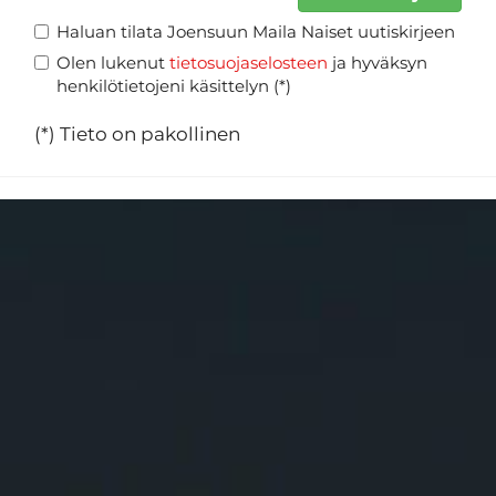
Haluan tilata Joensuun Maila Naiset uutiskirjeen
Olen lukenut
tietosuojaselosteen
ja hyväksyn
henkilötietojeni käsittelyn (*)
(*) Tieto on pakollinen