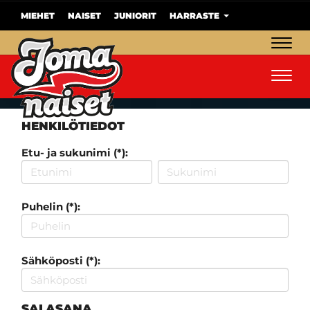
MIEHET
NAISET
JUNIORIT
HARRASTE
Navig
Navig
HENKILÖTIEDOT
Etu- ja sukunimi (*):
Puhelin (*):
Sähköposti (*):
SALASANA