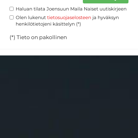
Haluan tilata Joensuun Maila Naiset uutiskirjeen
Olen lukenut
tietosuojaselosteen
ja hyväksyn
henkilötietojeni käsittelyn (*)
(*) Tieto on pakollinen