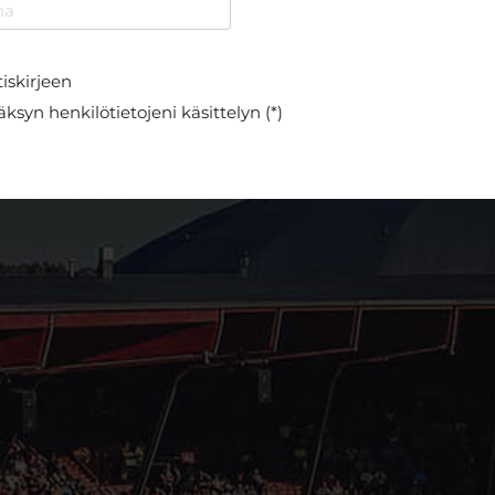
iskirjeen
ksyn henkilötietojeni käsittelyn (*)