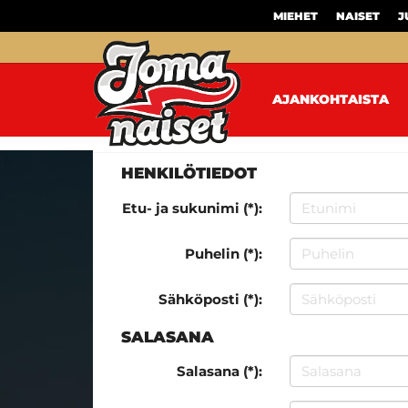
MIEHET
NAISET
J
AJANKOHTAISTA
HENKILÖTIEDOT
Etu- ja sukunimi (*):
Puhelin (*):
Sähköposti (*):
SALASANA
Salasana (*):