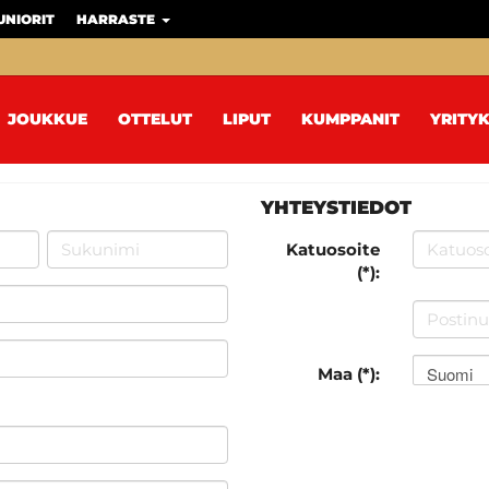
UNIORIT
HARRASTE
JOUKKUE
OTTELUT
LIPUT
KUMPPANIT
YRITYK
YHTEYSTIEDOT
Katuosoite
(*):
Suomi
Maa (*):