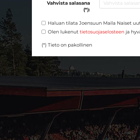
Vahvista salasana
(*):
Haluan tilata Joensuun Maila Naiset uut
Olen lukenut
tietosuojaselosteen
ja hyvä
(*) Tieto on pakollinen